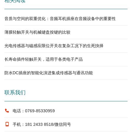
相关阅读
音质与空间的双重优化：音频耳机插座在音频设备中的重要性
薄膜轻触开关与机械键盘按键的比较
光电传感器与磁感应限位开关在复杂工况下的生死抉择
长寿命插件轻触开关，适用于各类电子产品
防水DC插座的智能化演进集成传感器与通讯功能
联系我们
电话：0769-85330959
手机：181 2433 8518/微信同号