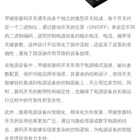
琴键形拨码开关通常由多个独立的微型开关组成，每个开关对
应一个二进制位，通过拨动开关的位置（ON/OFF）来设定不同
的二进制编码，进而控制电源设备的输出电压、电流、频率等
关键参数。这种设计不仅简化了操作流程，还提高了设置的准
确性，避免了因误操作而导致的设备故障。
在电源设备中，琴键形拨码开关常用于电源模式选择、输出参
数配置、保护功能启用等场景。其紧凑的结构设计，使得开关
能够轻松集成到电源设备的控制面板上，不占用过多空间。同
时，拨码开关的耐用性和稳定性，也确保了电源设备在长期运
行过程中的可靠性和安全性。
此外，随着电源设备向智能化、模块化方向发展，琴键形拨码
开关的应用也将更加广泛。通过与微处理器或数字电路的结
合，拨码开关能够实现更复杂的控制逻辑，为电源设备的智能
化管理提供有力支持。