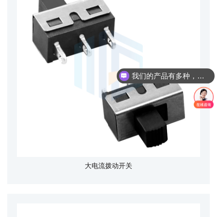
我们的产品有多种，请问您具体想了解哪个产品呢？
大电流拨动开关