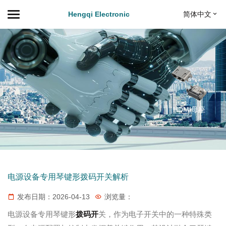
Hengqi Electronic
简体中文
多功能五向开关
大电流拨动开关
HDMI母座
电源设备专用琴键形拨码开关解析
发布日期：2026-04-13
浏览量：
电源设备专用琴键形
拨码开
关，作为电子开关中的一种特殊类