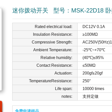
迷你拨动开关
型号：MSK-22D18 
Rated electrical load:
DC12V 0.1A
Insulation Resistance:
≥100MΩ
Compressive Strength:
AC250V(50Hz)1
Ambient Temperature:
-25℃~+70℃
Relative humidity:
(40℃)≤95%
Contact Resistance:
≤50MΩ
Actuation:
200gf±20gf
TemperatureResistance:
250°
Life span:
10000 times
notes:
支持定做
免费申请样品