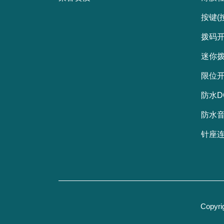
按键(
拨码
迷你
限位
防水D
防水
针座连
Copy